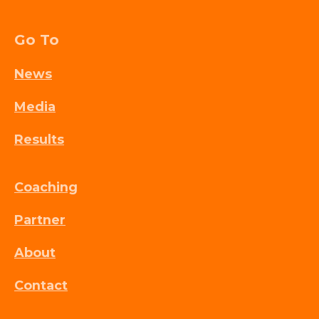
Go To
News
Media
Results
Coaching
Partner
About
Contact