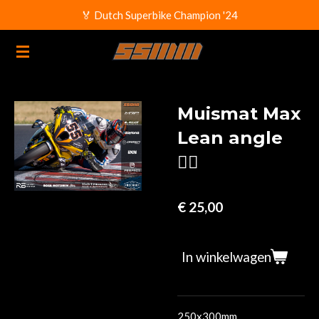
🏅 Dutch Superbike Champion '24
Ga
direct
naar
de
hoofdinhoud
Muismat Max
Lean angle
😮‍💨
€ 25,00
In winkelwagen
250x300mm