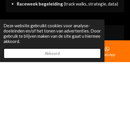
Raceweek begeleiding
(track walks, strategie, data)
Deze website gebruikt cookies voor analyse-
doeleinden en/of het tonen van advertenties. Door
gebruik te blijven maken van de site gaat u hiermee
akkoord.
Akkoord
E-mailadres
Instagram
WhatsApp
1-op-1 voorrijden
Het is ook mogelijk met eigen motor met u mee te rijden
op het circuit om de juiste rijlijnen en technieken te
demonstreren.
Deze aanpak is bijzonder effectief als u uw snelheid wilt
verhogen en efficiënt wilt werken aan het verbeteren van
uw techniek en rondetijden.
(Hierbij worden wel inschrijf en de kosten voor gebruik