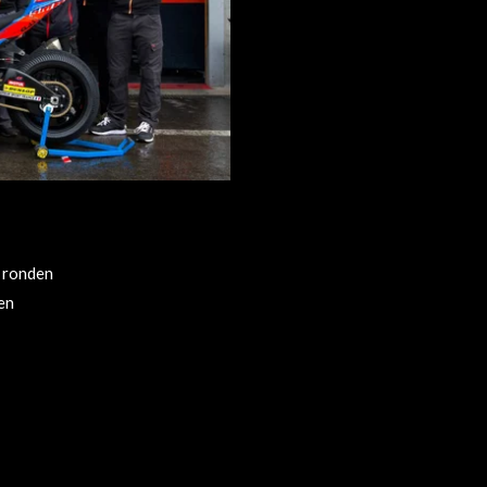
 ronden
en