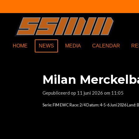
Ga
direct
naar
de
hoofdinhoud
HOME
NEWS
MEDIA
CALENDAR
RE
Milan Merckelb
Gepubliceerd op 11 juni 2026 om 11:05
Serie: FIM EWC Race: 2/4 Datum: 4-5-6 Juni 2026 Land: 