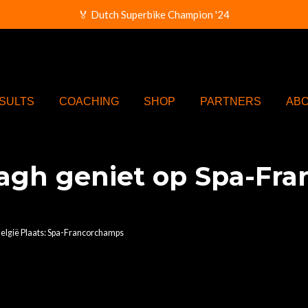
🏅 Dutch Superbike Champion '24
SULTS
COACHING
SHOP
PARTNERS
AB
agh geniet op Spa-Fr
België Plaats: Spa-Francorchamps