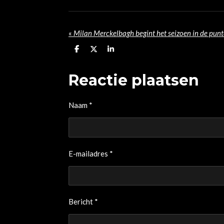
«
Milan Merckelbagh begint het seizoen in de pun
D
D
S
e
e
h
l
e
a
e
l
r
Reactie plaatsen
n
e
Naam *
E-mailadres *
Bericht *